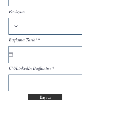
Pozisyon
r
Başlama Tarihi
*
e
q
u
i
r
e
CV/LinkedIn Bağlantısı
d
Başvur