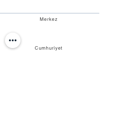
Merkez
Cumhuriyet
Mahallesi
Cumhur Sk. No:23
16140 Nilüfer|Bursa
S.S.S
K.V.K.K Aydınlatma
Metni