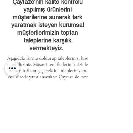
Çaytaze'nin kalite kontrolü
yapılmış ürünlerini
müşterilerine sunarak fark
yaratmak isteyen kurumsal
müşterilerimizin toptan
taleplerine karşılık
vermekteyiz.
Aşağıdaki formu doldurup taleplerinizi bize
iletebilirsiniz. Müşteri temsilcilerimiz sizinle
hemen irtibata geçecektir. Talepleriniz en
kısa sürede yanıtlanacaktır. Çaytaze ile taze
günler dileriz...
Kurumsal Talep Formu
Ad