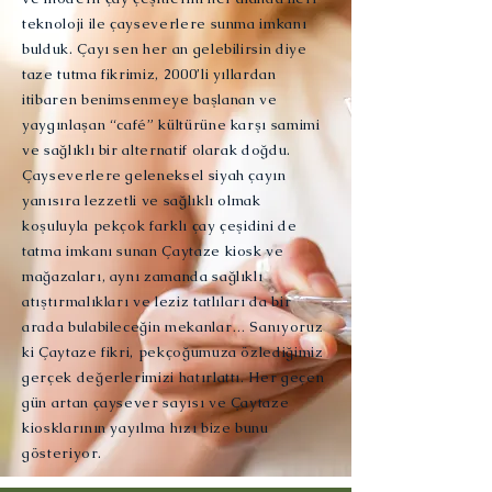
teknoloji ile çayseverlere sunma imkanı
bulduk. Çayı sen her an gelebilirsin diye
taze tutma fikrimiz, 2000’li yıllardan
itibaren benimsenmeye başlanan ve
yaygınlaşan “café” kültürüne karşı samimi
ve sağlıklı bir alternatif olarak doğdu.
Çayseverlere geleneksel siyah çayın
yanısıra lezzetli ve sağlıklı olmak
koşuluyla pekçok farklı çay çeşidini de
tatma imkanı sunan Çaytaze kiosk ve
mağazaları, aynı zamanda sağlıklı
atıştırmalıkları ve leziz tatlıları da bir
arada bulabileceğin mekanlar… Sanıyoruz
ki Çaytaze fikri, pekçoğumuza özlediğimiz
gerçek değerlerimizi hatırlattı. Her geçen
gün artan çaysever sayısı ve Çaytaze
kiosklarının yayılma hızı bize bunu
gösteriyor.