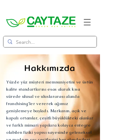
Hakkımızda
Yüzde yüz müşteri memnuniyetini ve üstün
kalite standartlarını esas alarak kısa
sürede ulusal ve uluslararası alanda
franchising’ler vererek ağımız
genişlemeye başladı. Markanın, açık ve
kapalı ortamlar, çeşitli büyüklükteki alanlar
ve farklı mimari yapılara kolayca entegre
olabilen fiziki yapısı sayesinde geleneksel
ve modern çay çeşitlerini her alanda ileri