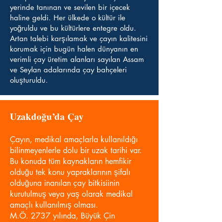
yerinde tanınan ve sevilen bir içecek
haline geldi. Her ülkede o kültür ile
yoğruldu ve bu kültürlere entegre oldu.
Artan talebi karşılamak ve çayın kalitesini
korumak için bugün halen dünyanın en
verimli çay üretim alanları sayılan Assam
ve Seylan adalarında çay bahçeleri
oluşturuldu.
Uzakdoğu’d
a Çay
Çayın, medikal amaçlarla kullanıldığı
bilinmeyenlerle dolu bir uzak tarihi var.
Bu konuda tüm kaynakların hemfikir
olduğu tek konu yapraklarının şifalı
olduğuna inanılan çay bitkisiinin
kurutulmuş veya yaş olarak medikal
amaçlı kullanılmış olması.
M.Ö. 2737 yılında, Büyük Çin