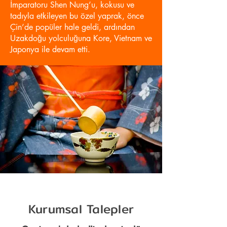
İmparatoru Shen Nung’u, kokusu ve
tadıyla etkileyen bu özel yaprak, önce
Çin’de popüler hale geldi, ardından
Uzakdoğu yolculuğuna Kore, Vietnam ve
Japonya ile devam etti.
Kurumsal Talepler